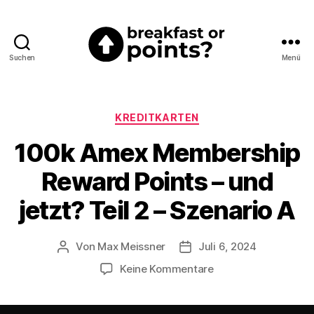
Suchen
Menü
Breakfast
or
Points?
Kategorien
KREDITKARTEN
100k Amex Membership
Reward Points – und
jetzt? Teil 2 – Szenario A
Von
Max Meissner
Juli 6, 2024
Beitragsautor
Beitragsdatum
zu
Keine Kommentare
100k
Amex