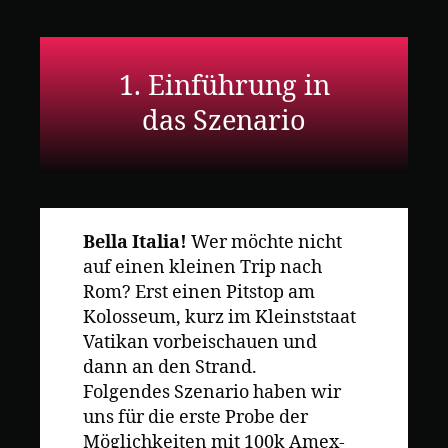
Membership
Reward
Points
–
1. Einführung in
und
jetzt?
das Szenario
Teil
2
–
Szenario
A
Bella Italia!
Wer möchte nicht
auf einen kleinen Trip nach
Rom? Erst einen Pitstop am
Kolosseum, kurz im Kleinststaat
Vatikan vorbeischauen und
dann an den Strand.
Folgendes Szenario haben wir
uns für die erste Probe der
Möglichkeiten mit 100k Amex-