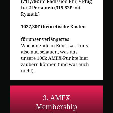
(
711,78€
im Radission Blu) +
Flug
für
2 Personen
(
315,52€
mit
Ryanair)
1027,30€
theoretische Kosten
für unser verlängertes
Wochenende in Rom. Lasst uns
also mal schauen, was uns
unsere 100k AMEX-Punkte hier
zaubern können (und was auch
nicht).
3. AMEX
Membership