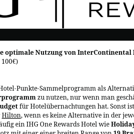
 optimale Nutzung von InterContinental 
 100€)
 Hotel-Punkte-Sammelprogramm als Alternativ
rprogramm
zu nutzen, nur wenn man geschäf
Budget
für Hotelübernachtungen hat. Sonst is
r
Hilton
, wenn es keine Alternative in der jewe
häufig ein IHG One Rewards Hotel wie
Holida
tz mit einer einer breiten Range von
19 Br