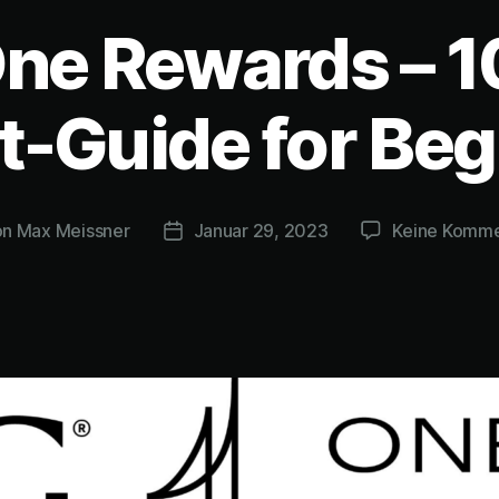
ne Rewards – 
t-Guide for Beg
on
Max Meissner
Januar 29, 2023
Keine Komme
ragsautor
Beitragsdatum