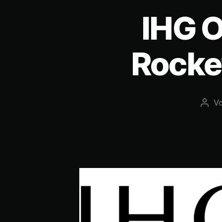
IHG O
Rocke
V
Beit