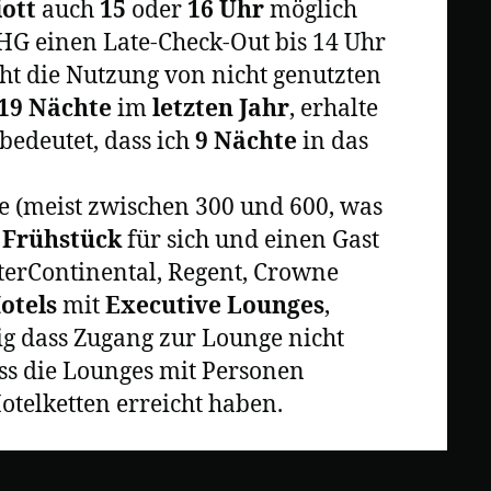
ott
auch
15
oder
16 Uhr
möglich
 IHG einen Late-Check-Out bis 14 Uhr
cht die Nutzung von nicht genutzten
19 Nächte
im
letzten
Jahr
, erhalte
bedeutet, dass ich
9 Nächte
in das
 (meist zwischen 300 und 600, was
 Frühstück
für sich und einen Gast
terContinental, Regent, Crowne
Hotels
mit
Executive Lounges
,
lig dass Zugang zur Lounge nicht
ss die Lounges mit Personen
otelketten erreicht haben.