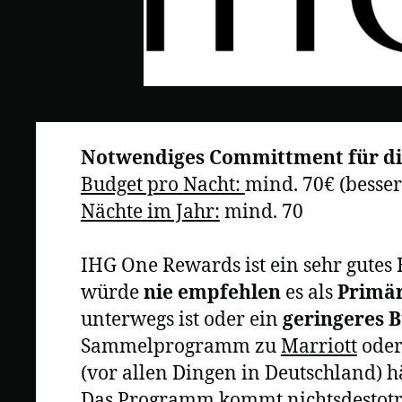
Notwendiges Committment für die
Budget pro Nacht:
mind. 70€ (besser
Nächte im Jahr:
mind. 70
IHG One Rewards ist ein sehr gutes
würde
nie empfehlen
es als
Primä
unterwegs ist oder ein
geringeres 
Sammelprogramm zu
Marriott
ode
(vor allen Dingen in Deutschland) 
Das Programm kommt nichtsdestotro