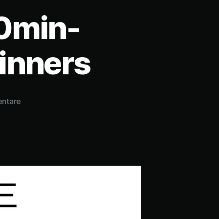
10min-
inners
zu
ntare
IHG
One
Rewards
–
10min-
Rocket-
Guide
for
Beginners