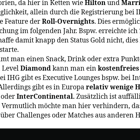
rien, da hier in Ketten wie
Hilton
und
Marri
öglichkeit, allein durch die Registrierung bei
le Feature der
Roll-Overnights
. Dies ermögli
hung im folgenden Jahr. Bspw. erreichte ich
haffe damit knapp den Status Gold nicht, dies 
starte.
mt man einen Snack, Drink oder extra Punkte
m Level
Diamond
kann man ein
kostenfreies
 IHG gibt es Executive Lounges bspw. bei In
Allerdings gibt es in Europa
relativ wenige 
oder
InterContinental.
Zusätzlich ist auffäl
. Vermutlich möchte man hier verhindern, da
 über Challenges oder Matches aus anderen H