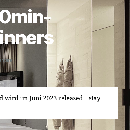
10min-
inners
zu
entare
Flughafenlounges
–
10min-
Rocket-
Guide
 wird im Juni 2023 released – stay
for
Beginners