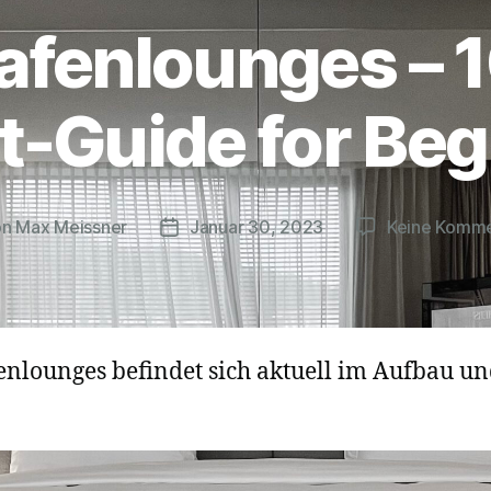
afenlounges – 
t-Guide for Beg
on
Max Meissner
Januar 30, 2023
Keine Komm
ragsautor
Beitragsdatum
nlounges befindet sich aktuell im Aufbau und